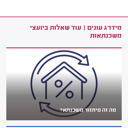
מידרג עונים | עוד שאלות ביועצי
משכנתאות
מה זה מיחזור משכנתא?