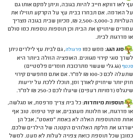
עץ לאו דווקא חייב להיות בגובה, וניתן למקם אותו גם
על האדמה. אם תבחרו בבית עץ על הקרקע תוזילו את
העלויות ב-2,500-3,000 ₪, מכיוון שבית בגובה מצריך
עמודים שיחזיקו את הבית וכן תוספות נוספות כמו סולם
או מדרגות לבית.
סוג הגג:
ממש כמו
, גם לבית עץ לילדים ניתן
פרגולה
לשדך סוגי קירוי מגוונים. האופציה הזולה ביותר היא
(גג גלי שעשוי מתרכובת חומרים פלסטיים)
סנטף
שתעלה לכם כ-100 ₪ למ"ר
.
אם אתם מחפשים קירוי
חזק יותר שיחזיק לאורך זמן, תוכלו ללכת על יריעות
שינגלס (דמויות רעפים) שיעלו לכם כ-250 ₪ למ"ר.
תוספות מיוחדות:
כל בית צריך מרפסת, או מגלשה,
או מדרגות, או חלונות מעוצבים, או קיר טיפוס. טוב אף
אחת מהתוספות האלה לא באמת "מאסט", אבל הן
ישדרגו את חלקת האלוהים הקטנה של הילדים שלכם.
כמובן שכל תוספת כזאת צפויה לעלות לא מעט. למשל