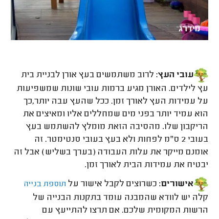
עובי העץ:
לרוב משתמשים בעץ אורן לבניית בית
עץ לילדים. האורן מגיע ברמות עובי שונות שמשפיעות
על עמידות העץ לאורך זמן. ככל שהעץ עבה יותר,כך
הוא עמיד יותר בפני מים שמחללים אליו ומאיצים את
הריקבון שלו
.
מהסיבה הזאת מומלץ להשתמש בעץ
בעובי 2 ס"מ לפחות ולא בעץ בעובי סנטימטר. זה
אומנם מייקר את עלות העבודה (בערך בשליש) אבל זה
יבטיח את עמידות הבית לאורך זמן.
אישורים:
כשרוצים לקבל אישור על
תוספת בנייה
קלה יש לוודא שהמבנה עומד בתקנות הבנייה של
הרשות המקומית שלכם. אם תרצו להתייעץ עם