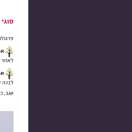
סוגי 
פרגולו
אור
לאחר צ
אור
לבנה ל
אגב, כ