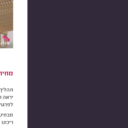
מחיר 
תהליך 
יראה ת
לפרגו
מבחינת
ריכזנו