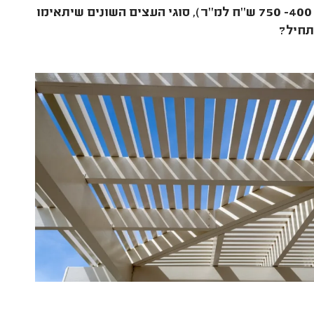
המידע שאתם צריכים לדעת כדי לקבל את ההחלטה: מחירים (בין 400- 750 ש''ח למ''ר), סוגי העצים השונים שיתאימו
תחיל?