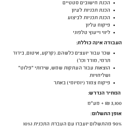
הכנת חישובים סטטיים
הכנת תכניות לעיון
הכנת תכניות לביצוע
פיקוח עליון
ליווי וייעוץ טלפוני
העבודה אינה כוללת:
שכר עבור יועצים כלשהם. (קרקע, איטום, בידוד
תרמי, מודד וכו')
הוצאות עבור העתקות שמש, שירותי "פלוט"
ושליחויות
פיקוח צמוד (יומיומי) באתר
המחיר הנדרש:
3,100 ₪ + מע"מ
אופן התשלום:
90% מהתשלום יועברו עם העברת התכנית ו10%