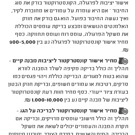
אישור יציבות לפרגולה, הקונסטרוקטור בודק את סוג
החיבור – אם היא עומדת על עמודים או מחוברת לקיר,
ואיך נעשה החיבור בפועל. הוא גם בודק את חוזק
האלמנטים הנושאים ומבצע בדיקת עומסים הכוללת
את משקל הפרגולה, עומס רוח ועומס תחזוקה. כסף
מחיר אישור קונסטרוקטור לפרגולה נע בין
900-5,000
₪.
מחיר אישור קונסטרקטור ליציבות מבנה קיים
-
תהליך זה כולל בדיקה מקיפה לשלד המבנה לוודא
שהוא בטוח למגורים. הבדיקה כוללת זיהוי פגמים כמו
סדקים, רטיבות או עמודים חשופים, ובדיקת חוזק הבטון
בעזרת ציוד ייעודי. כסף מחיר חוות דעת קונסטרוקטור
ליציבות של מבנה קיים נע בין
1,000-10,000 ₪.
מחיר אישור קונסטרוקטור לבריכה על הג
ג -
תהליך זה כולל חישובי עומסים מדויקים, ובדיקה אם
תקרת המבנה והעמודים יכולים לשאת את משקל
הבריכה, המים והאנשים. במידת הצורך, יתוכננו חיזוקים