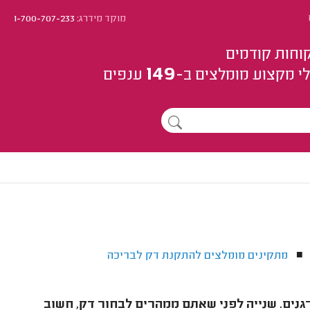
מוקד מידרג:
1-700-707-233
וחות קודמים
149
י מקצוע
מומלצים
ב-
ענפים
מתקינים מומלצים להתקנת דק לבריכה
■
רגנים. שנייה לפני שאתם ממהרים לבחור דק, חשוב