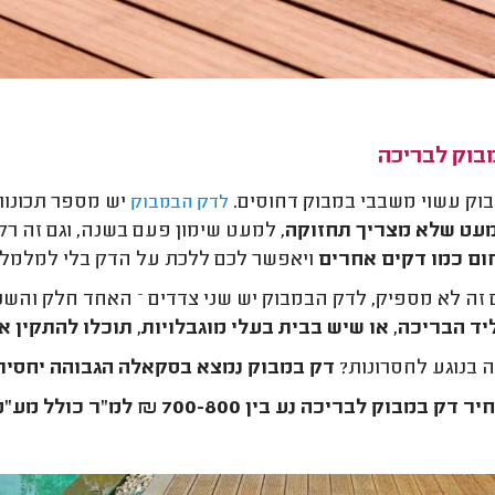
בוק לבריכה
וק עשוי משבבי במבוק דחוסים.
יש מספר תכונות
לדק הבמבוק
עט שלא מצריך תחזוקה
, למעט שימון פעם בשנה, וגם זה ר
ום כמו דקים אחרים
ויאפשר לכם ללכת על הדק בלי למלמל "א
זה לא מספיק, לדק הבמבוק יש שני צדדים – האחד חלק והשנ
יד הבריכה, או שיש בבית בעלי מוגבלויות, תוכלו להתקין 
 בנוגע לחסרונות?
דק במבוק נמצא בסקאלה הגבוהה יחסית
 דק במבוק לבריכה נע בין 700-800 ₪ למ"ר כולל מע"מ.