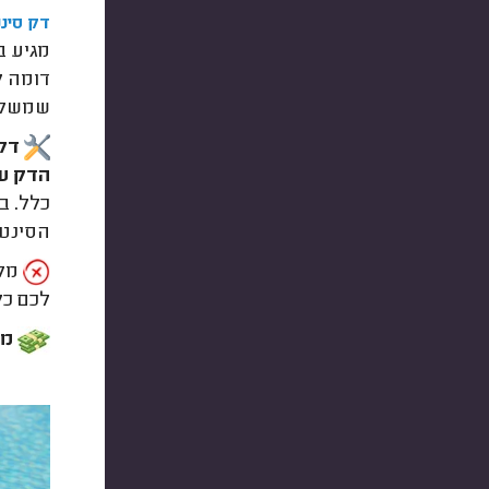
דק סינט
מגיע ב
דומה ל
שמשלי
דקי
הדק ע
כלל. ב
הסינטט
מלב
לכם כל
מחיר