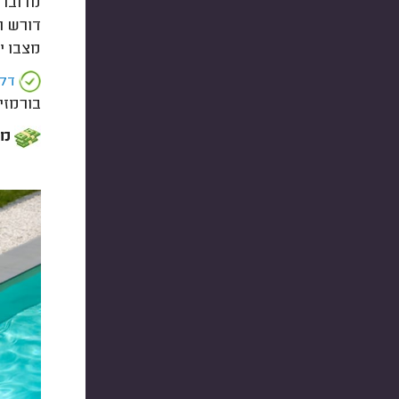
מדובר 
מצבו יה
דק
בורמזי
מחיר