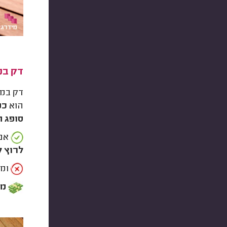
דק במ
דק במב
הוא
כמ
סופג ח
אם 
לרוץ ל
ומה
מחיר