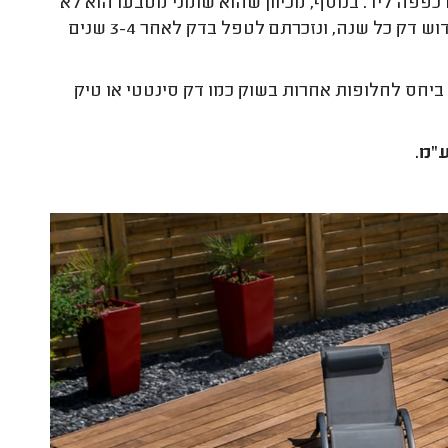
כפפה ליד. בנוסף, מכיוון שהוא שומני מטבעו הוא לא
דורש תחזוקה גבוהה. כך שגם אם חיפפתם קצת ולא הקפדתם על חידוש דק כל שנה, ונזכרתם לטפל בדק לאחר 3-4 שנים
 ביחס לחלופות אחרות בשוק כמו דק סינטטי או טיק