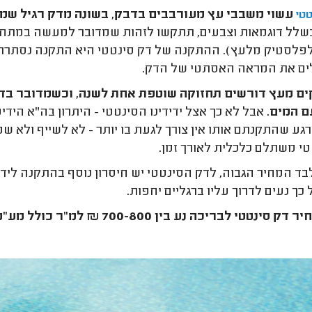
עשוי משבבי עץ מעורבבים בדבק, בשונה מדק רגיל שמו
טי
שלל דוגמאות וצבעים, תתקשו לזהות שמדובר למעשה במתחזה 
פלסטיק מלעץ). ההתקנה של דק סינטטי היא התקנה נסתרת, 
ם את המראה האסתטי של הדק.
ם מעץ דורשים תחזוקה שוטפת אחת לשנה, וכשמדובר בדק
ם המים.
אבל לא כך אצל ידידינו הסינטטי - היתרון בה"א הי
רגע שהתקנתם אותו אין צורך לגעת בו יותר - לא לשייף ולא ש
י משתלם כלכלית לאורך זמן.
ד המחיר הגבוה, לדק הסינטטי יש חיסרון נוסף בהתקנה ליד 
 כך נעים לדרוך עליו ברגליים יחפות.
 דק סינטטי לבריכה נע בין 700-800 ₪ למ"ר כולל מע"מ.