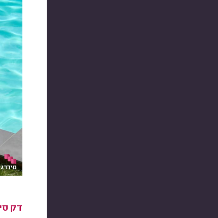
דק סי