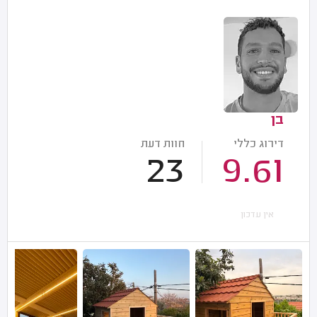
בן
דירוג כללי
חוות דעת
23
9.61
אין עדכון