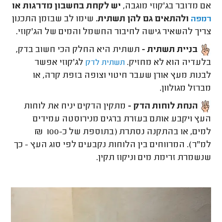
אם מדובר בג'קוזי מוגבה,
יש לקחת בחשבון מדרגות או
ולהתאים גם להן תשתית.
שימו לב שבזמן התכנון
רמפה
צריך להשאיר גישה לחיבור החשמל והמים של הג'קוזי.
בניית תשתית -
תשתית היא החלק הכי חשוב בדק,
בלעדיה הוא לא מחזיק.
לג'קוזי אפשר
תשתית לדק
לבנות מעץ אורן שעבר חיטוי וצופה בזפת קרה, או
מברזל מגולוון.
הנחת לוחות הדק -
מתקין הדקים יניח את לוחות
העץ ויקבע אותם בעזרת ברגים מנירוסטה עמידים
למים, או בהתקנה נסתרת (בתוספת של כ-100 ₪
למ"ר). המרווחים בין הלוחות נקבעים לפי סוג העץ - כך
שנשמרת זרימת מים וניקוז תקין.