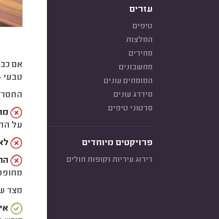
עזרים
טיפים
המלצות
מחירים
אם כבר
מחשבונים
טבעי -
המומחים עונים
מידרג עונים
החסרונ
סרטוני טיפים
מת
על הד
פרויקטים מיוחדים
לא 
דירוג עיריות וקופות חולים
הח
מחופספ
מצד שנ
אין