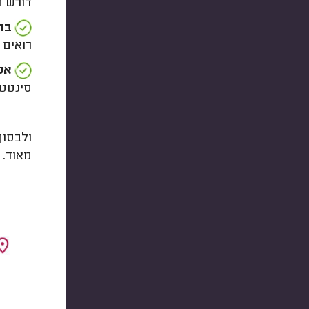
דורש ח
ברג
רואים 
אפש
סינטטי
ולבסוף
מאוד.