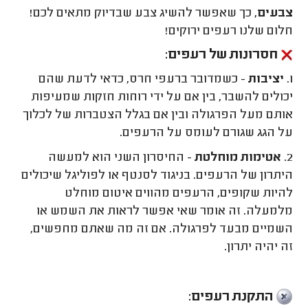
צבעים,
כך שאפשר להשיג צבע שבדיוק מתאים לכם!
חלום שלנו רעפים ירוקים!
חסרונות של רעפים:
1.
יציבות
- כשמדובר ברעפי חרס, כדאי לדעת שהם
יכולים להשבר, בין אם על ידי רוחות חזקות שמעיפות
אותם מעל הפרגולה ובין אם בגלל הצטברות של לכלוך
על הגג שגורם לעומס על הרעפים.
2.
אטימות מוחלטת
- החיסרון השני הוא למעשה
היתרון של הרעפים. בניגוד לסנטף או לפוליגל שיכולים
להיות שקופים, הרעפים מהווים איטום מוחלט
מלמעלה. זה אומר שאי אפשר לראות את השמש או
השמיים מבעד לפרגולה. אם זה מה שאתם מחפשים,
זה יהיה יתרון.
התקנת רעפים: