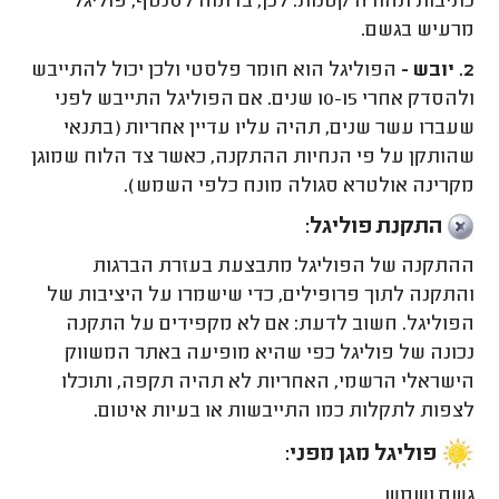
כתיבות תהודה קטנות. לכן, בדומה לסנטף, פוליגל
מרעיש בגשם.
2. יובש -
הפוליגל הוא חומר פלסטי ולכן יכול להתייבש
ולהסדק אחרי 10-15 שנים. אם הפוליגל התייבש לפני
שעברו עשר שנים, תהיה עליו עדיין אחריות (בתנאי
שהותקן על פי הנחיות ההתקנה, כאשר צד הלוח שמוגן
מקרינה אולטרא סגולה מונח כלפי השמש).
התקנת פוליגל:
ההתקנה של הפוליגל מתבצעת בעזרת הברגות
והתקנה לתוך פרופילים, כדי שישמרו על היציבות של
הפוליגל. חשוב לדעת: אם לא מקפידים על התקנה
נכונה של פוליגל כפי שהיא מופיעה באתר המשווק
הישראלי הרשמי, האחריות לא תהיה תקפה, ותוכלו
לצפות לתקלות כמו התייבשות או בעיות איטום.
פוליגל מגן מפני:
גשם ושמש.