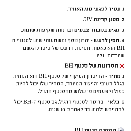
1. עמיד לפגעי מזג האוויר.
2. מסנן קרינת UV.
3. מגיע במבחר צבעים וברמות שקיפות שונות.
4. חסין לרעש -
יתרון נוסף ומשמעותי שיש לסנטף ה-
BH הוא כאמור, חסימת הרעש של טיפות הגשם
שיורדות עליו.
חסרונות של סנטף BH:
1. מחיר -
החיסרון העיקרי של סנטף
BH
הוא המחיר.
בגלל העובי והייצור המיוחד, המחיר שלו יכול להיות
כפול ולפעמים פי שלוש מהסנטף הרגיל.
2. בלאי -
בדומה לסנטף הרגיל, גם סנטף ה-BH יכול
להתייבש ולהישבר לאחר כ-10 שנים.