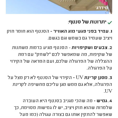
יתרונות של סנטף:
1. עמיד בפני פגעי מזג האוויר -
הסנטף הוא חומר חזק
ויציב שעמיד גם בשמש וגם בגשם.
2. צבעים ושקיפויות
- הסנטף מגיע ברמות משתנות
של שקיפות, מה שמאפשר לכם "לשחק" עם רמת
ההצללה של הפרגולה שלכם, ועם המראה של הקירוי
על הפרגולה.
3. מסנן קרינת
UV
-
הקירוי של הסנטף לא רק מצל על
הפרגולה, אלא גם ממש מגן עליכם מחשיפה לקרינת
.
UV
4. גמיש -
מה שהכי מגניב בסנטף היא העובדה
שלמרות שהוא חזק ויציב, יש לו גמישות מסוימת, כך
שאפשר להתקין אותו גם בצורה עגולה (כמו מעל