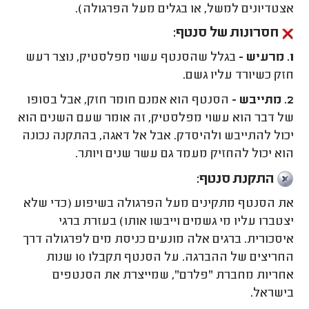
אצטדיונים למשל, או בגלים מעל הפרגולה).
חסרונות של סנטף:
1. מרעיש -
בגלל שהסנטף עשוי מפלסטיק, נוצר רעש
חזק כשיורד עליו גשם.
2. מתייבש -
הסנטף הוא אמנם חומר חזק, אבל בסופו
של דבר הוא עשוי מפלסטיק, זה אומר שעם השנים הוא
יכול להתייבש ולהיסדק. אבל אל דאגה, בהתקנה נכונה
הוא יכול להחזיק מעמד גם עשר שנים ויותר.
התקנת סנטף:
את הסנטף מתקינים מעל הפרגולה בשיפוע (כדי שלא
יצטברו עליו מי גשמים וייבשו אותו) בעזרת ברגי
איסכורית. ברגים אלה מונעים כניסת מים לפרגולה דרך
החריצים של ההברגה. על הסנטף תקבלו 10 שנות
אחריות מחברת "פלרם", שמייצרת את הסנטפים
בישראל.