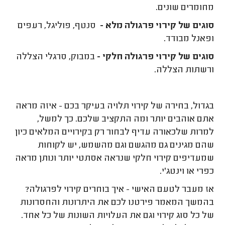
מחומרים שונים.
סוגים של קירוי פרגולה מלא -
סנטף, פוליגל, רעפים
ופאנל מבודד.
סוגים של קירוי פרגולה חלקי -
במבוק, סרגלי הצללה
ורשתות הצללה.
בגדול, בחירה של קירוי תלויה בעיקר בכם - איזה מראה
אתם אוהבים יותר ומה התקציב שלכם. כך למשל,
למרות שלכאורה עדיף לבחור רק בקירויים המלאים כיון
שהם מגינים גם מהגשם וגם מהשמש, יש לקוחות
שמעדיפים קירוי חלקי שנראה אסתטי יותר ונותן מראה
כפרי או וינטג'י.
אז מעבר לטעם האישי - איך בוחרים קירוי לפרגולה?
בהמשך המאמר פירטנו לכם את היתרונות והחסרונות
של כל סוג קירוי וגם את העלויות השונות של כל אחד.