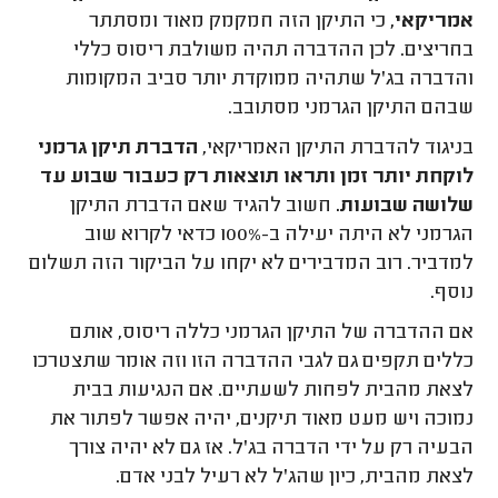
אמריקאי,
כי התיקן הזה חמקמק מאוד ומסתתר
בחריצים. לכן ההדברה תהיה משולבת ריסוס כללי
והדברה בג'ל שתהיה ממוקדת יותר סביב המקומות
שבהם התיקן הגרמני מסתובב.
בניגוד להדברת התיקן האמריקאי,
הדברת תיקן גרמני
לוקחת יותר זמן ותראו תוצאות רק כעבור שבוע עד
שלושה שבועות.
חשוב להגיד שאם הדברת התיקן
הגרמני לא היתה יעילה ב-100% כדאי לקרוא שוב
למדביר. רוב המדבירים לא יקחו על הביקור הזה תשלום
נוסף.
אם ההדברה של התיקן הגרמני כללה ריסוס, אותם
כללים תקפים גם לגבי ההדברה הזו וזה אומר שתצטרכו
לצאת מהבית לפחות לשעתיים. אם הנגיעות בבית
נמוכה ויש מעט מאוד תיקנים, יהיה אפשר לפתור את
הבעיה רק על ידי הדברה בג'ל. אז גם לא יהיה צורך
לצאת מהבית, כיון שהג'ל לא רעיל לבני אדם.