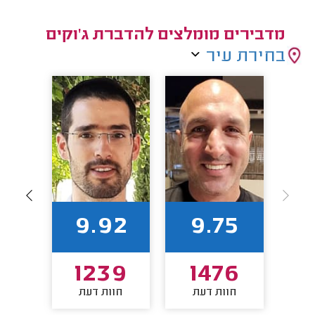
מדבירים מומלצים להדברת ג'וקים
בחירת עיר
66
9.92
9.75
88
1239
1476
חוות דעת
חוות דעת
חו