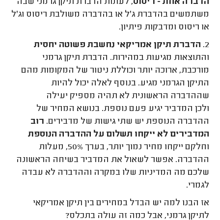
הדברה אחת - ריסוס
, לעומת הדברת תיקן גרמני שבה
משתמשים בהדברת ג'ל או בהדברה משולבת ריסוס וג'ל
או ריסוס ומדבקות פיתיון.
2.
הדברת תיקן אמריקאי נחשבת פשוטה יחסית
והתוצאות מגיעות במהירות. הדברת תיקן גרמני
מורכבת, ארוכה יותר וכוללת ניטור של המקומות מהם
התיקן הגרמני מגיע. בנוסף לאלה יכול להיות
שההדברה הראשונית לא תהיה מספיק יעילה
ולכן המדביר יגיע פעם נוספת. בנושא המחיר של
ההדברה הנוספת יש שתי גישות של מדבירים.
רוב
המדבירים לא ייקחו תשלום על ההדברה הנוספת
וחלקם ייקחו מחיר נמוך יותר, בערך 50%, מעלות
ההדברה. אפשר לשאול את המדביר בשיחה הראשונה
שלכם מה המדיניות שלו במקרה וההדברה לא עבדה
לגמרי.
אז הבנו למה יש הבדל במחירים בין תיקן אמריקאי
לתיקן גרמני, אבל כמה זה עולה בתכלס?