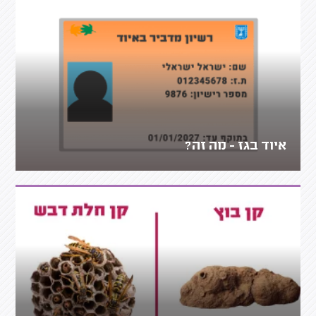
איוד בגז - מה זה?