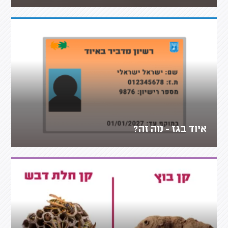
איוד בגז - מה זה?