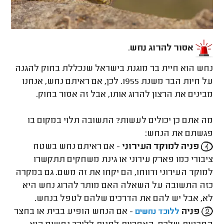
אסור להרוג נחש
.
נחש הוא חיית בר מוגנת בישראל שנכללת בחוק להגנה
על חיות הבר משנת 1955. לכן, אם ראיתם נחש, אנחנו
מבינים את הרצון להרוג אותו, אבל זה אסור בחוק.
מה אתם כן יכולים לעשות? התשובה תלוי במקום בו
פגשתם את הנחש:
פניה למוקד העירוני
- אם ראיתם נחש בשטח
ציבורי כמו פארק עירוני או גינת משחקים תתקשרו
למוקד העירוני ודווחו, הם יקחו את זה משם. גם במקרה
כזה התשובה על השאלה האם מותר להרוג נחש היא
לא, אבל יש להם את הדרכים שלהם לטפל בנחש.
פניה
- אם הנחש הופיע בבית או בחצר
ללוכד נחשים