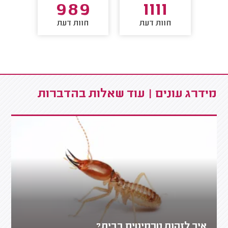
6
989
1111
חוות דעת
חוות דעת
חו
מידרג עונים | עוד שאלות בהדברות
איך לזהות טרמיטים בבית?