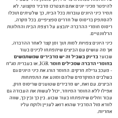
להיפטר מכיני יונים אתם תצטרכו מדביר מקצועי. לא
תמיד כיני היונים עוברות בכל הבית, כך שלעיתים תוכלו
להסתפק בריסוס של חדרים ספציפיים. בכל מקרה,
ריסוס חומרי ההדברה יתבצע על רצפת הבית והחלונות
הרלוונטיים.
כיני היונים צפויות למות תוך זמן קצר לאחר ההדברה,
אך מה עושים עם הביצים שיתפתחו לכינים בעוד
שבוע?
בדיוק בשביל זה יש מדבירים שמשתמשים
בחומרי הדברה שמכילים חומר
IGR
, או בעברית מג"ח
- מעכב גדילת חרקים. החומר הורג את כיני היונים גם
בשלבים המוקדמים שלהם ומונע את התפתחות
הביצים. עם זאת, יש מדבירים שטוענים שריסוס חזק,
אפילו ללא החומר המיוחד, יכול לעשות את העבודה גם
עבור זחלים שיתפתחו בעוד שבוע. בין כך ובין כך, שווה
לוודא מול המדביר שהוא דואג לעניין ולוקח עליו
אחריות.