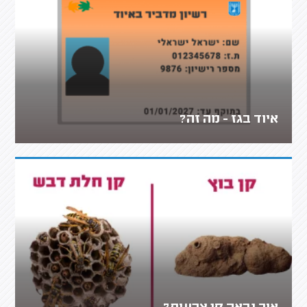
איוד בגז - מה זה?