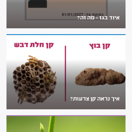
איוד בגז - מה זה?
איך נראה קן צרעות?