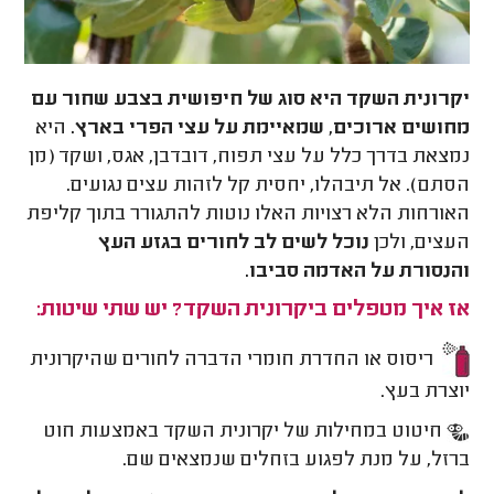
יקרונית השקד היא סוג של חיפושית בצבע שחור עם
מחושים ארוכים, שמאיימת על עצי הפרי בארץ.
היא
נמצאת בדרך כלל על עצי תפוח, דובדבן, אגס, ושקד (מן
הסתם). אל תיבהלו, יחסית קל לזהות עצים נגועים.
האורחות הלא רצויות האלו נוטות להתגורר בתוך קליפת
העצים, ולכן
נוכל לשים לב לחורים בגזע העץ
והנסורת על האדמה סביבו.
אז איך מטפלים ביקרונית השקד? יש שתי שיטות:
ריסוס או החדרת חומרי הדברה לחורים שהיקרונית
יוצרת בעץ.
חיטוט במחילות של יקרונית השקד באמצעות חוט
ברזל, על מנת לפגוע בזחלים שנמצאים שם.