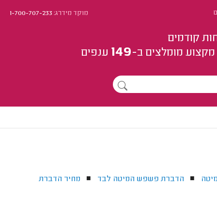
ם
מוקד מידרג:
1-700-707-233
ות קודמים
149
מקצוע
מומלצים
ב-
ענפים
יטה
הדברת פשפש המיטה לבד
מחיר הדברת
■
■