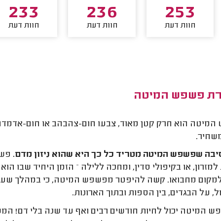
233
236
253
חוות דעת
חוות דעת
חוות דעת
ת פשפש המיטה
מיטה הוא חרק קטן מאוד, צבעו חום-צהבהב או חום-אדמדם,
שחיר.
בה שפשפש המיטה מטריד כל כך היא שהוא ניזון מדם.
פשפ
מזרון, או בקיפולי סדין, ומחכה ללילה – הזמן היחיד שבו הוא
מקום מחבואו.
קשה להיפטר מפשפש המיטה, כי במהלך שעות
 על הבגדים, בין הספות ובתוך הארונות.
 המיטה יכול לחיות חודשים רבים ואף עד שנה בלי דם! ה