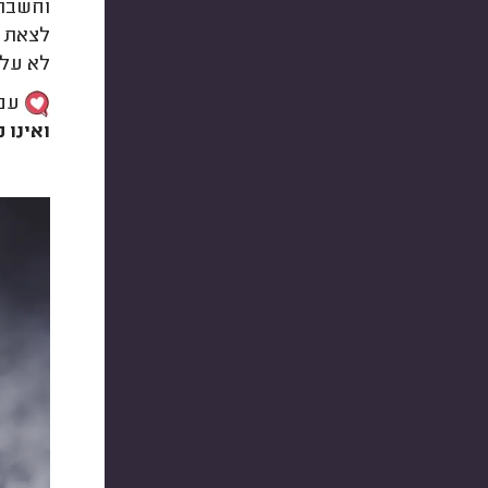
וחשבתם
לצאת ש
לא על הביצי
עם 
ואינו 