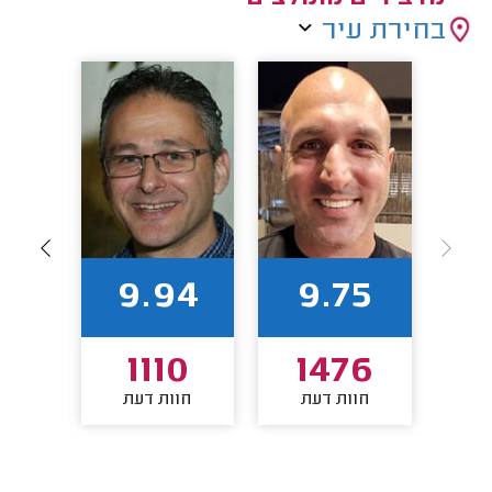
בחירת עיר
92
9.94
9.75
2
1110
1476
חוות דעת
חוות דעת
חו