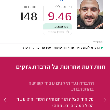
דירוג כללי
חוות דעת
148
9.46
פנוי השבוע
עודכן אתמול
מחירים:
הדברת ג'וקים בדירה עד 4 חדרים
450 - 300
₪
עוד מחירים
חוות דעת אחרונות על הדברת ג'וקים
הדברה נגד תיקנים עבור קשישה
הד
בהתנדבות.
חד
טל היה אצלה תוך יום והיה חמוד, הוא עשה
הי
הכול באהבה ובשמחה!