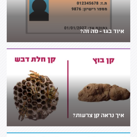
איוד בגז - מה זה?
איך נראה קן צרעות?