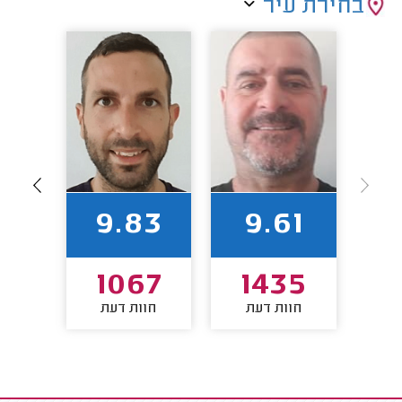
בחירת עיר
92
9.83
9.61
2
1067
1435
חוות דעת
חוות דעת
חו