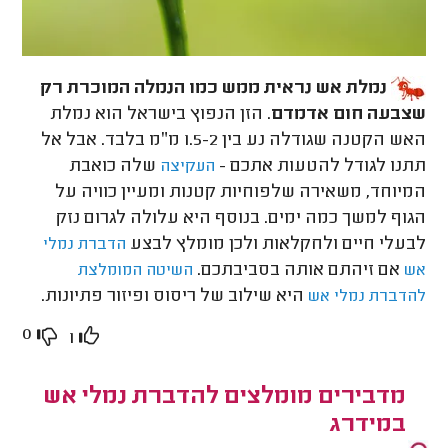
נמלת אש נראית ממש כמו הנמלה המוכרת רק
שצבעה חום אדמדם
. הזן הנפוץ בישראל הוא נמלת
האש הקטנה שגודלה נע בין 1.5-2 מ״מ בלבד. אבל אל
תתנו לגודל להטעות אתכם -
שלה כואבת
העקיצה
המיוחד, משאירה שלפוחיות קטנות ומעיין כוויה על
הגוף למשך כמה ימים. בנוסף היא עלולה לגרום נזק
לבעלי חיים ולחקלאות ולכן מומלץ לבצע
הדברת נמלי
אם זיהתם אותה בסביבתכם.
אש
השיטה המומלצת
היא שילוב של ריסוס ופיזור פתיונות.
להדברת נמלי אש
0
1
מדבירים מומלצים להדברת נמלי אש
במידרג