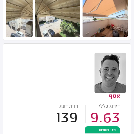
אסף
דירוג כללי
חוות דעת
139
9.63
פנוי השבוע