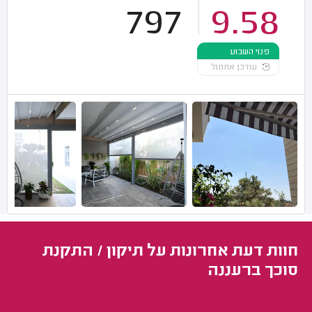
797
9.58
פנוי השבוע
עודכן אתמול
חוות דעת אחרונות על תיקון / התקנת
סוכך ברעננה