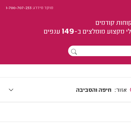
מוקד מידרג:
1-700-707-233
וחות קודמים
149
י מקצוע
מומלצים
ב-
ענפים
אזור:
חיפה והסביבה