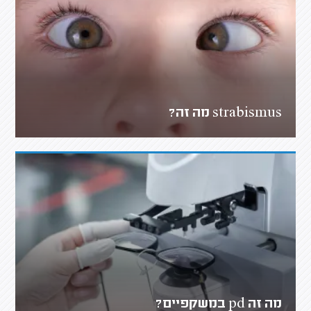
strabismus מה זה?
מה זה pd במשקפיים?