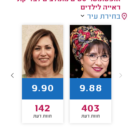
ראייה לילדים
בחירת עיר
86
9.90
9.88
0
142
403
חוות דעת
חוות דעת
חו