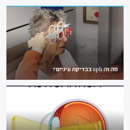
מה זה sph בבדיקת עיניים?