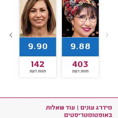
86
9.90
9.88
0
142
403
חוות דעת
חוות דעת
חו
מידרג עונים | עוד שאלות
באופטומטריסטים