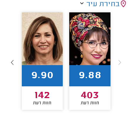
בחירת עיר
86
9.90
9.88
0
142
403
חוות דעת
חוות דעת
חו