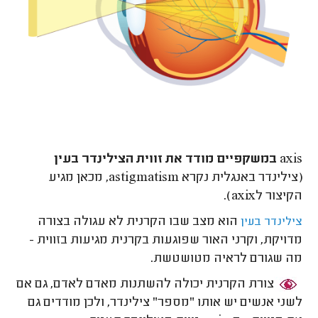
axis במשקפיים מודד את זווית הצילינדר בעין
(צילינדר באנגלית נקרא astigmatism, מכאן מגיע
הקיצור לaxix).
הוא מצב שבו הקרנית לא עגולה בצורה
צילינדר בעין
מדויקת, וקרני האור שפוגעות בקרנית מגיעות בזווית -
מה שגורם לראיה מטושטשת.
צורת הקרנית יכולה להשתנות מאדם לאדם, גם אם
לשני אנשים יש אותו "מספר" צילינדר, ולכן מודדים גם