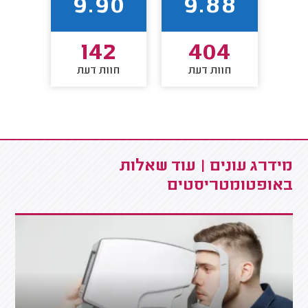
86
9.90
9.88
0
142
404
חוות דעת
חוות דעת
חו
מידרג עונים | עוד שאלות
באופטומטריסטים