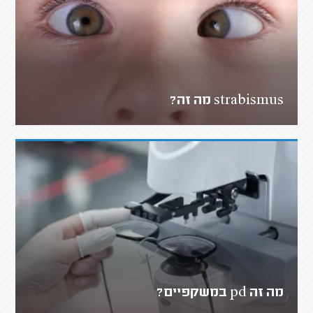
strabismus מה זה?
מה זה pd במשקפיים?