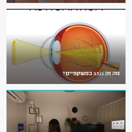
מה זה axis במשקפיים?