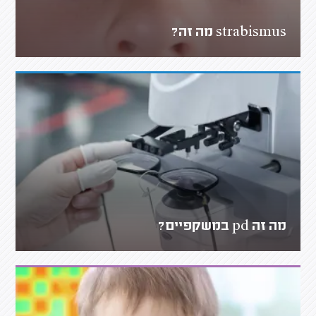
strabismus מה זה?
מה זה pd במשקפיים?