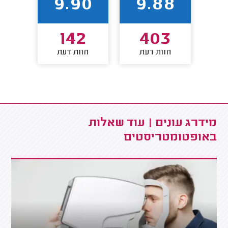
86
9.90
9.88
0
142
403
חוות דעת
חוות דעת
חו
מידרג עונים | עוד שאלות
באופטומטריסטים