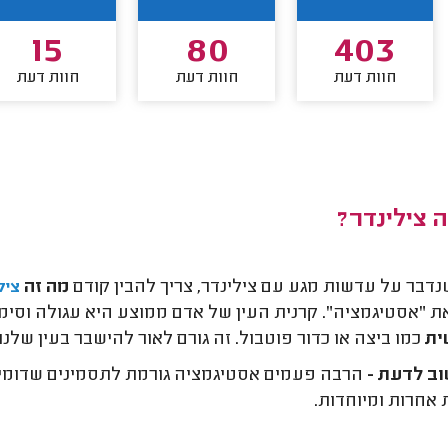
15
80
403
חוות דעת
חוות דעת
חוות דעת
 צילינדר?
נדבר על עדשות מגע עם צילינדר, צריך להבין קודם
מה זה
ציל
 "אסטיגמציה". קרנית העין של אדם ממוצע היא עגולה וסימ
ית
כמו ביצה או כדור פוטבול. זה גורם לאור להישבר בעין שלנ
ב לדעת -
הרבה פעמים אסטיגמציה גורמת לתסמינים שדומים 
אחרות ומיוחדות.