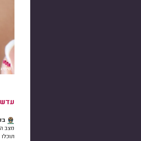
עדשו
בדי
מצב הע
תוכלו 