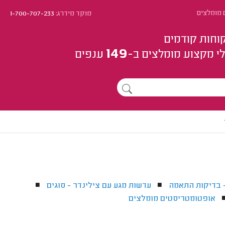
 מומלצים
מוקד מידרג:
1-700-707-233
וחות קודמים
149
י מקצוע
מומלצים
ב-
ענפים
- בדיקות התאמה
עדשות מגע עם צילינדר - סוגים
■
■
אופטומטריסטים מומלצים