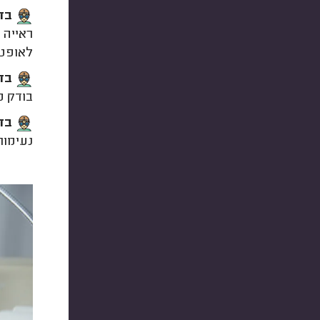
בדי
ראייה 
לאופטו
בדי
בודק מ
בד
נעימות