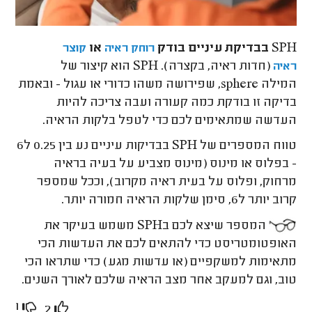
SPH בבדיקת עיניים בודק
או
רוחק ראיה
קוצר
(חדות ראיה, בקצרה). SPH הוא קיצור של
ראיה
המילה sphere, שפירושה משהו כדורי או עגול - ובאמת
בדיקה זו בודקת כמה קעורה ועבה צריכה להיות
העדשה שמתאימים לכם כדי לטפל בלקות הראיה.
טווח המספרים של SPH בבדיקות עיניים נע בין 0.25 ל6
- בפלוס או מינוס (מינוס מצביע על בעיה בראיה
מרחוק, ופלוס על בעית ראיה מקרוב), וככל שמספר
קרוב יותר ל6, סימן שלקות הראיה חמורה יותר.
המספר שיצא לכם בSPH משמש בעיקר את
האופטומטריסט כדי להתאים לכם את העדשות הכי
מתאימות למשקפיים (או עדשות מגע) כדי שתראו הכי
טוב, וגם למעקב אחר מצב הראיה שלכם לאורך השנים.
1
2