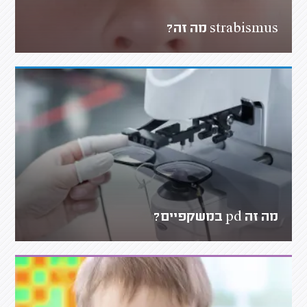
strabismus מה זה?
מה זה pd במשקפיים?