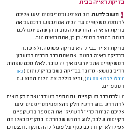
בדיקת ראייה בבית
חשוב לדעת:
רוב האופטומטריסטים יגיעו אליכם
להזמנת משקפיים עד הבית אם תבצעו דרכם גם את
בדיקת הראייה. החדשות הטובות הן שהם יתנו לכם
הנחה במחיר הסופי. כן כן, אתם רואים טוב.
בדיקת ראייה בבית היא בדיקה פשוטה, ולא שונה
מבדיקת ראייה בחנות. אם אתם כבר חברים במועדון
המשקפיים אתם יודעים איך זה עובד. לאלו מכם שפחות
חדים בנושא- מדובר בבדיקה בשם בדיקת ויזוס (
כאן
), והיא כוללת את הלוח ההוא עם
תוכלו לקרוא מה זה
המספרים.
יש לכם כבר משקפיים עם מספר מעודכן ואתם רק רוצים
להתחדש בזוג חדש? חלק מהאופטימטריסטים יגיעו
אליכם הביתה כדי "להעתיק" את המספר במשקפיים
הקיימות שלכם, לזוג החדש שבחרתם. במקרים כאלו הם
אפילו לא יקחו מכם כסף על פעולת ההעתקה, ותצטרכו