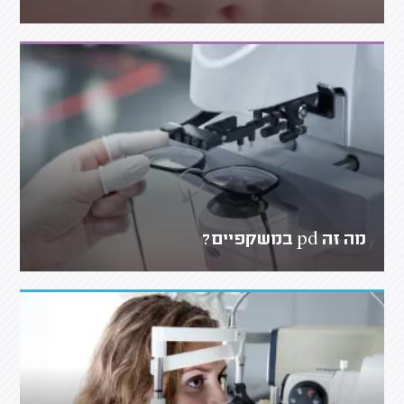
מה זה pd במשקפיים?