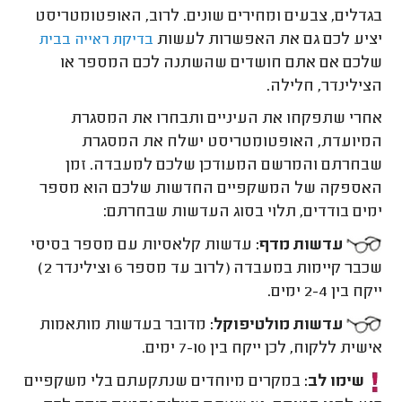
בגדלים, צבעים ומחירים שונים. לרוב, האופטומטריסט
יציע לכם גם את האפשרות לעשות
בדיקת ראייה בבית
שלכם אם אתם חושדים שהשתנה לכם המספר או
הצילינדר, חלילה.
אחרי שתפקחו את העיניים ותבחרו את המסגרת
המיועדת, האופטומטריסט ישלח את המסגרת
שבחרתם והמרשם המעודכן שלכם למעבדה. זמן
האספקה של המשקפיים החדשות שלכם הוא מספר
ימים בודדים, תלוי בסוג העדשות שבחרתם:
עדשות מדף:
עדשות קלאסיות עם מספר בסיסי
שכבר קיימות במעבדה (לרוב עד מספר 6 וצילינדר 2)
ייקח בין 2-4 ימים.
עדשות מולטיפוקל:
מדובר בעדשות מותאמות
אישית ללקוח, לכן ייקח בין 7-10 ימים.
שימו לב:
במקרים מיוחדים שנתקעתם בלי משקפיים