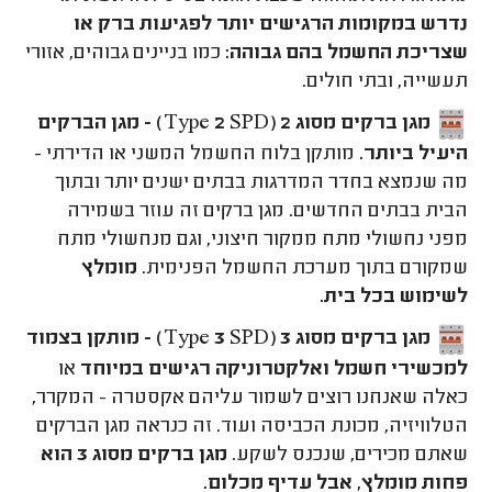
נדרש במקומות הרגישים יותר לפגיעות ברק או
שצריכת החשמל בהם גבוהה:
כמו בניינים גבוהים, אזורי
תעשייה, ובתי חולים.
מגן ברקים מסוג 2 (Type 2 SPD) -
מגן הברקים
היעיל ביותר.
מותקן בלוח החשמל המשני או הדירתי -
מה שנמצא בחדר המדרגות בבתים ישנים יותר ובתוך
הבית בבתים החדשים. מגן ברקים זה עוזר בשמירה
מפני נחשולי מתח ממקור חיצוני, וגם מנחשולי מתח
שמקורם בתוך מערכת החשמל הפנימית.
מומלץ
לשימוש בכל בית.
מגן ברקים מסוג 3 (Type 3 SPD) -
מותקן בצמוד
למכשירי חשמל ואלקטרוניקה רגישים במיוחד
או
כאלה שאנחנו רוצים לשמור עליהם אקסטרה - המקרר,
הטלוויזיה, מכונת הכביסה ועוד. זה כנראה מגן הברקים
שאתם מכירים, שנכנס לשקע.
מגן ברקים מסוג 3 הוא
פחות מומלץ, אבל עדיף מכלום.