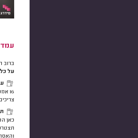
עמדת
ברוב ה
על כל מ
עו
16 א
צריכים
תו
כאן המ
תצטרכו
והאסתט