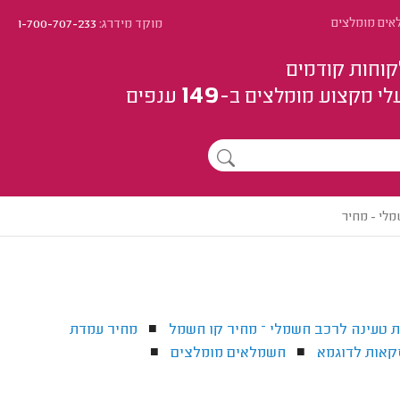
ים מומלצים
מוקד מידרג:
1-700-707-233
קוחות קודמים
149
לי מקצוע
מומלצים
ב-
ענפים
לי - מחיר
 טעינה לרכב חשמלי – מחיר קו חשמל
מחיר עמדת
■
קאות לדוגמא
חשמלאים מומלצים
■
■