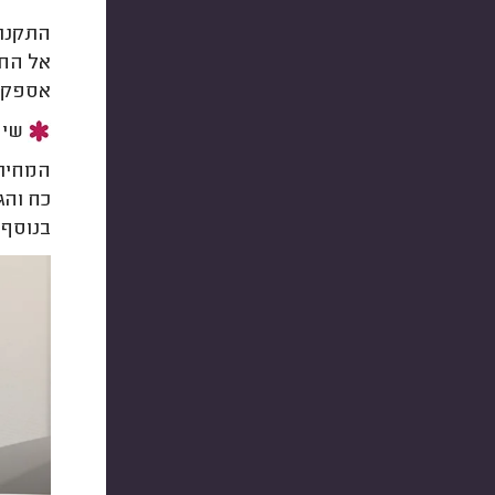
התקנת 
אל החנ
אספקת 
שימ
המחירי
כח והג
בנוסף 