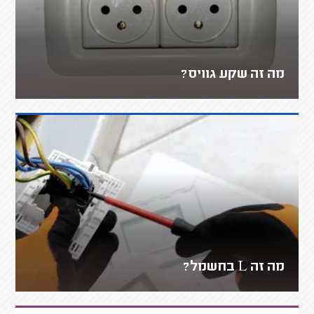
מה זה שקע גוויס?
מה זה L בחשמל?