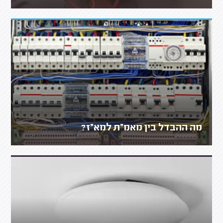
מה ההבדל בין מאמ״ת למא״ז?