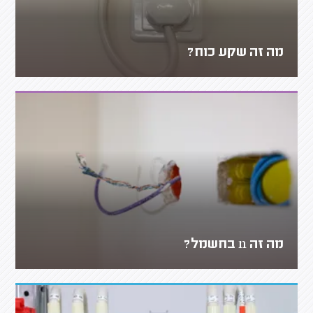
מה זה שקע כוח?
מה זה n בחשמל?