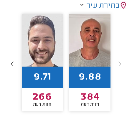
בחירת עיר
0
9.71
9.88
8
266
384
חוות דעת
חוות דעת
חו