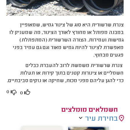
צנרת שרשורית היא סוג של צינור גמיש, שמאופיין
במבנה מפותל או מחורץ לאורך הצינור, מה שמעניק לו
גמישות ועמידות. הצורה השרשורית (המתפתלת)
מאפשרת לצינור להיות גמיש מאוד וגם גם עמיד בפני
פגעים מבחוץ.
צנרת שרשורית משמשת לרוב להעברת כבלים
חשמליים או צינורות קטנים בתוך קירות או תעלות
כדי להגן עליהם מפני מכות, שחיקה או נזקים סביבתיים.
0
0
חשמלאים מומלצים
בחירת עיר