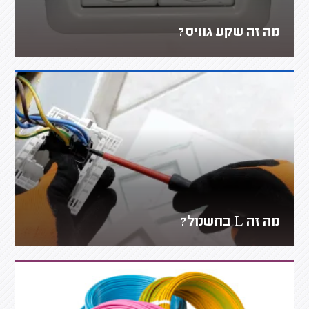
מה זה שקע גוויס?
מה זה L בחשמל?