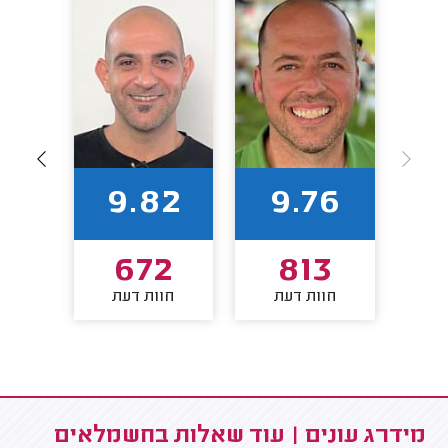
0
9.82
9.76
4
672
813
חוות דעת
חוות דעת
חו
מידרג עונים | עוד שאלות בחשמלאים