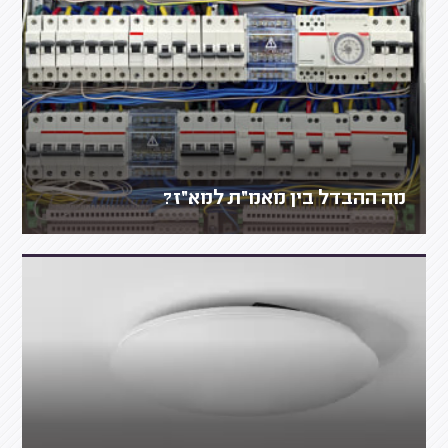
מה ההבדל בין מאמ״ת למא״ז?