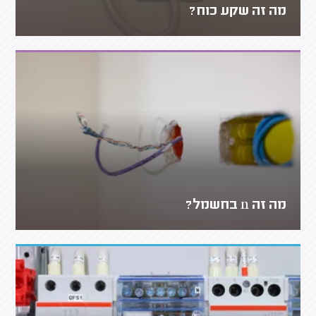
מה זה שקע כוח?
מה זה n בחשמל?