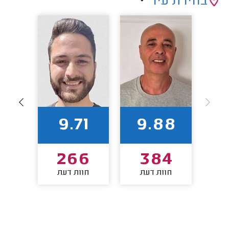
בחירת עיר
0
9.71
9.88
8
266
384
חוות דעת
חוות דעת
חו