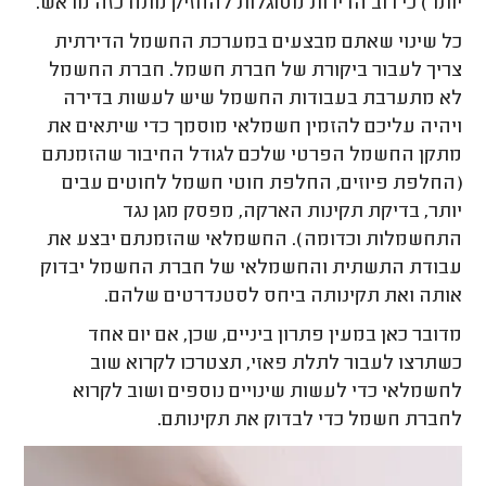
יותר) כי רוב הדירות מסוגלות להחזיק מתח כזה מראש.
כל שינוי שאתם מבצעים במערכת החשמל הדירתית
צריך לעבור ביקורת של חברת חשמל. חברת החשמל
לא מתערבת בעבודות החשמל שיש לעשות בדירה
ויהיה עליכם להזמין חשמלאי מוסמך כדי שיתאים את
מתקן החשמל הפרטי שלכם לגודל החיבור שהזמנתם
(החלפת פיוזים, החלפת חוטי חשמל לחוטים עבים
יותר, בדיקת תקינות הארקה, מפסק מגן נגד
התחשמלות וכדומה). החשמלאי שהזמנתם יבצע את
עבודת התשתית והחשמלאי של חברת החשמל יבדוק
אותה ואת תקינותה ביחס לסטנדרטים שלהם.
מדובר כאן במעין פתרון ביניים, שכן, אם יום אחד
כשתרצו לעבור לתלת פאזי, תצטרכו לקרוא שוב
לחשמלאי כדי לעשות שינויים נוספים ושוב לקרוא
לחברת חשמל כדי לבדוק את תקינותם.