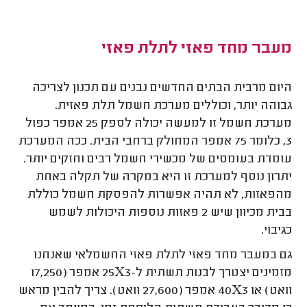
מעבר מחד פאזי לתלת פאזי
היום מרבית הבתים החדשים נבנים עם תכנון לצריכה
גבוהה יותר, וכוללים מערכת חשמל תלת פאזית.
מערכת חשמל זו למעשה יכולה לספק 25 אמפר כפול
3, כלומר 75 אמפר המחולק ברחבי הבית. ככה המערכת
עומדת בעומסים של מכשירי חשמל רבים וחזקים יותר.
יתרון נוסף למערכת זו היא במקרה של תקלה באחת
מהפאזות, לא תהיה אפשרות להפסקת חשמל כוללת
בבית מכיוון שיש 2 פאזות נוספות היכולות לשמש
כגיבוי.
גם במעבר מחד פאזי לתלת פאזי החשמלאי שאנחנו
מזמינים יצטרך לבנות תשתית ל-25X3 אמפר (17,250
וואט) או 40X3 אמפר (27,600 וואט). צריך להבין מראש