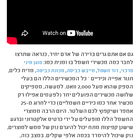
גם אם אתם גרים בדירה של אדם יחיד, כנראה שתרצו
לחבר כמה מכשירי חשמל בו זמנית כמו:
מזגן מיני
,
,
,
, מדיח כלים,
מרכזי
דוד חשמל
מייבש כביסה
מכונת כביסה
תנור אפייה וכיריים – כל המכשירים הללו הם בעלי
הספק שהוא מעל 2,000 וואט. למעשה, מספיקים
שלושה מכשירים הפועלים יחד (לפעמים אפילו רק
מכשיר אחד כמו כיריים חשמליים) כדי לחרוג מ-25
אמפר ושיקפוץ לכם השלטר. היום הרבה ממוצרי
החשמל הללו מופעלים על ידי כרטיס אלקטרוני וברגע
שישנן קפיצות מתח יכול להיגרם נזק של ממש למוצרים,
נזק שיכול להימדד בכמה אלפי שקלים. במצב כזה,