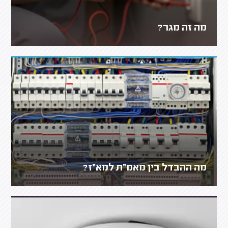
מה זה מגר?
מה ההבדל בין מאמ״ת למא״ז?