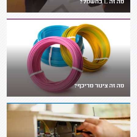
מה זה L בחשמל?
מה זה צינור מריכף?