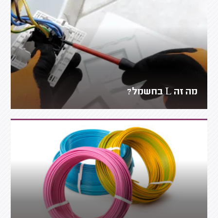
מה זה L בחשמל?