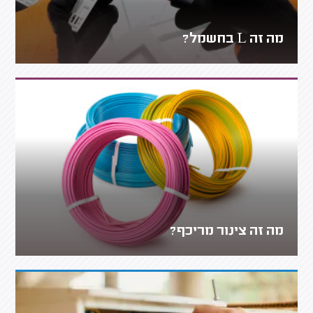
מה זה L בחשמל?
מה זה צינור מריכף?