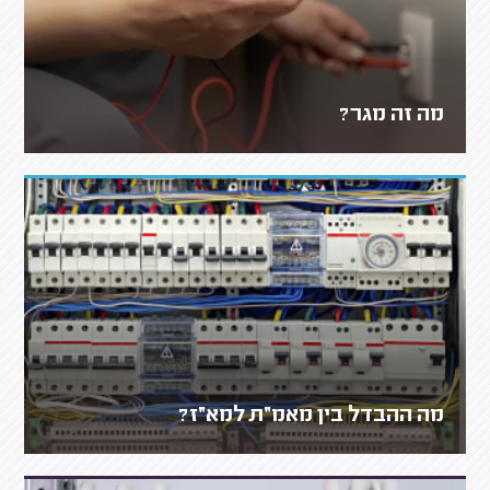
מה זה מגר?
מה ההבדל בין מאמ״ת למא״ז?