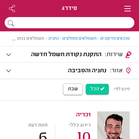
מידרג
...
טכנאים ותיקונים
>
חשמלאים מומלצים
>
נתניה
>
חשמלאים בנתניה
שירות:
התקנת נקודת חשמל חדשה
אזור:
נתניה והסביבה
הכל
שבת
סינון לפי:
זכריה
דירוג כללי
חוות דעת
6
10