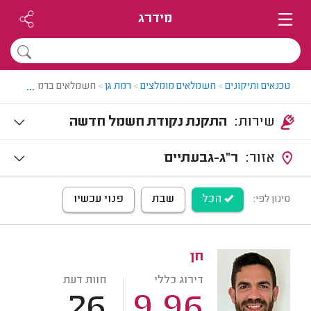
מידרג
...
טכנאים ותיקונים
>
חשמלאים מומלצים
>
רמת גן
>
חשמלאים ברמת גן
שירות:
התקנת נקודת חשמל חדשה
אזור:
ר"ג-גבעתיים
הכל
שבת
פנוי עכשיו
סינון לפי:
חן
דירוג כללי
חוות דעת
26
9.96