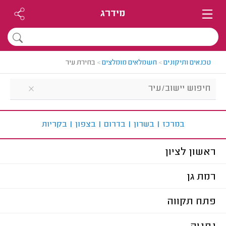
מידרג
טכנאים ותיקונים
>
חשמלאים מומלצים
>
בחירת עיר
ב
מרכז
|
ב
שרון
|
ב
דרום
|
ב
צפון
|
ב
קריות
ראשון לציון
רמת גן
פתח תקווה