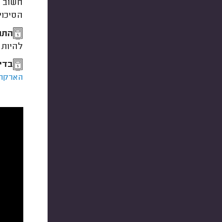
חשוב ל
הסיכוי
התח
להיות 
בדי
הארקה.