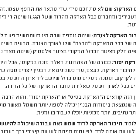
 הארקה:
שם לא מתחכם מידי שדי מתאר את החפץ עצמו. זהו
מעבירים ומחברים כבל הארקה מהדוד שעל הגג.זו שיטה די מיו
ות.
ור הארקה לצנרת:
שיטה נוספת שבה היו משתמשים פעם לחיב
של כבל ההארקה ו"הרצה" שלו לאורך הצנרת. הבעיה בשיטה 
ים חלק מצינור הברזל המקורי בצינור פלסטיק (שיטה מאוד נפ
קת יסוד:
כבודם של הפתרונות האלה מונח במקומו, אבל היו
לחיבור הארקה. בעצם, עוד כשבונים את הבניין יוצרים מסה 
לקרקע, וממנה מעלים מוט ברזל שיושב ליד ארון החשמל בכל
ם כבל לארון חשמל שאליו תתחבר ההארקה של כל הדירה.
 הזה קוראים ה"הארקת בסיס" או "הארקת יסוד", והוא הרבה יו
 שנמצאת ביסודות הבניין יכולה לספוג יותר חשמל מאשר מוט
ר נתיבים, יותר מכוניות יוכלו לעבור בו זמנית.
זכור:
חיבור הארקה לדוד שמש זאת עבודה שיכולה להיעשות
לעשות אותה לבד. לפעמים מפתה לעשות קיצורי דרך בעבודו