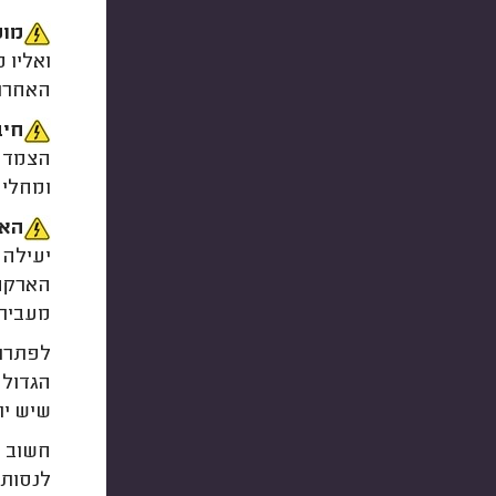
מוט
ואליו 
האחרונ
חיב
הצמדה 
ומחליפ
האר
יעילה 
הארקה 
מעבירי
לפתרון
הגדולה
שיש יות
חשוב ל
לנסות 