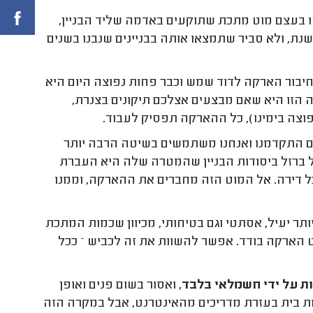
 בעצם מוט מתכת שתוקעים באדמה שליד הבניין,
שנת, ולא סביר שתמצאו אותה בבניינים שנבנו בשנים
ור הארקה לדוד שמש וכבר פחות נפוצה היום היא
הזו היא שאם מבצעים אצלכם תיקונים בצנרת,
וצה בימינו), כל ההארקה תפסיק לעבוד.
ם התקדמנו ואנחנו משתמשים בשיטה הרבה יותר
של ברזל ביסודות הבניין שהמטרה שלה היא העברת
 דירה. אל המוט הזה מחברים את ההארקה, וממנו
תר יעיל, אסתטי וגם בטיחותי, מכיוון שכמות המתכת
 הארקה בודד. אפשר להשוות את זה לכביש – ככל
 על ידי חשמלאי בלבד,
ואסור בשום פנים ואופן
ת בית בעזרת מדריכים מהאינטרנט, אבל במקרה הזה