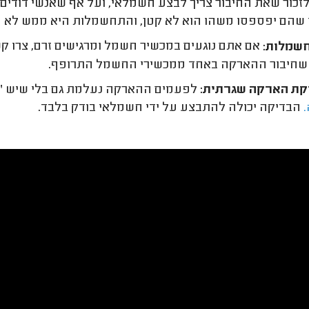
זכור שאת החיבור צריך לבצע חשמלאי, ועל אף שאנשי דודים 
 שהם יפספסו משהו הוא לא קטן, והתחשמלות היא ממש לא הת
שמלות:
אם אתם נוגעים במכשיר חשמל ומרגישים זרם, צרו ק
שחיבור ההארקה באחד ממכשירי החשמל התרופף.
קת הארקה שגרתית:
לפעמים ההארקה נעלמת גם בלי שיש "ס
הבדיקה יכולה להתבצע על ידי חשמלאי בודק בלבד.