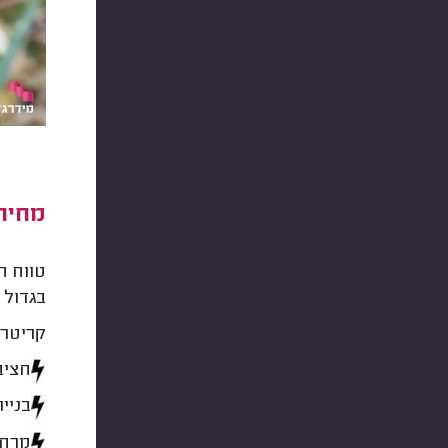
מחיר
טווח ה
בגדול 
קריטרי
חציב
בניי
מרחק