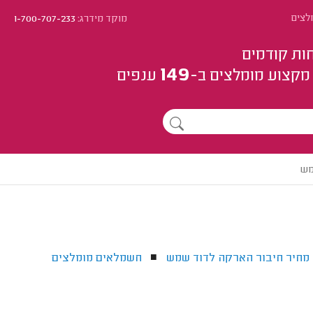
לצים
מוקד מידרג:
1-700-707-233
ות קודמים
149
מקצוע
מומלצים
ב-
ענפים
מש
מחיר חיבור הארקה לדוד שמש
חשמלאים מומלצים
■