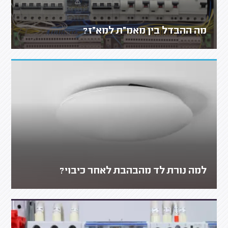
מה ההבדל בין מאמ״ת למא״ז?
למה נורת לד מהבהבת לאחר כיבוי?