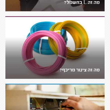
מה זה L בחשמל?
מה זה צינור מריכף?