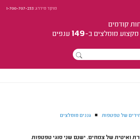
מוקד מידרג:
1-700-707-233
ות קודמים
149
מקצוע
מומלצים
ב-
ענפים
ירים של טפטפות
גננים מומלצים
■
ואיטית של צמחים. ישנם שני סוגי טפטפות