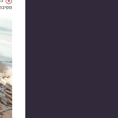
החי
מסיבה 