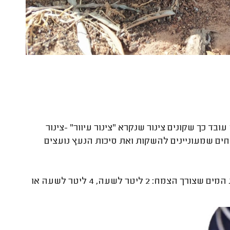
ד כך שקונים צינור שנקרא "צינור עיוור" -צינור
חים שמעוניינים להשקות ואת סיכות הנעץ נועצים
כשבאים לקנות את נעצי הטפטפות צריך לבחור אותם בהתאם לכמות המים שצורך הצמח: 2 ליטר לשעה, 4 ליטר לשעה או