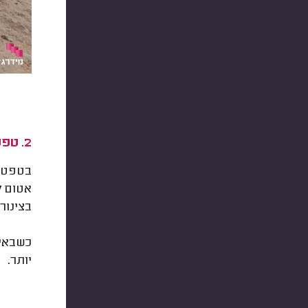
2. טפטפת נעץ
בטפטפו
אטום ל
בצינור
יותר.