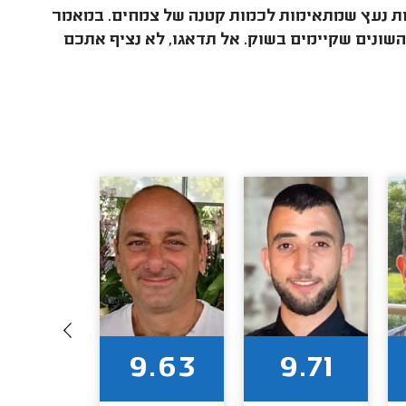
ות נעץ שמתאימות לכמות קטנה של צמחים. במאמר
שונים שקיימים בשוק. אל תדאגו, לא נציף אתכם
9.64
9.63
9.71