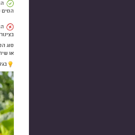
הית
המים ש
החי
בצינור.
סוג הט
או שיח
בגל