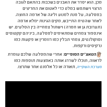
מכן, הוא יסדר את האבנים בשכבות בהתאם לגובה
הרצוי וישתמש במלט כדי לאטום את החריצים
במסלעה, על מנת למנוע זליגה של אדמה החוצה.
לאחר שהטיח התייבש, מקים הגינות ימלא אדמה
(תערובת גן או חמרה) וישתול צמחייה בין הסלעים. יש
אינספור צמחים שמתאימים למסלעה, ביניהם קקטוסים
וסוקולנטים, צמחי תבלין כמו רוזמרין או פקעות כמו
נרקיסים ורקפות.
הטאצ'ים הסופיים:
אחרי שהמסלעה שלכם עומדת
לראווה, תוכלו לשדרג אותה באמצעות תוספות כמו
, תאורה או כל אלמנט אחר שתרצו.
מערכת השקייה