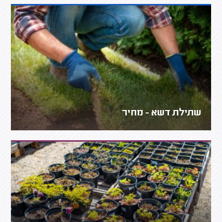
שתילת דשא - מחיר