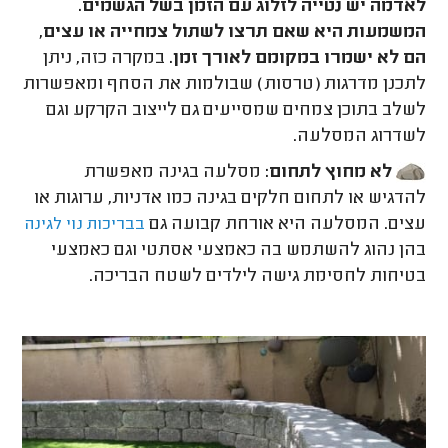
לאדמה יש נטייה לזלוג עם הזמן בשל הגשמים.
המשמעות היא שאם תרצו לשתול צמחייה או עצים,
הם לא ישמרו במקומם לאורך זמן.
במקרה כזה, ניתן
לתכנן מדרגות (טרסות) שבולמות את הסחף ומאפשרות
לשלב בתוכן צמחים שמסייעים גם לייצוב הקרקע וגם
לשדרוג המסלעה.
לא מחוץ לתחום:
מסלעה בגינה מאפשרת
להדגיש או לתחום חלקים בגינה כמו אדניות, ערוגות או
עצים. המסלעה היא אורחת קבועה גם
בבריכות נוי לגינה
בהן נהוג להשתמש בה כאמצעי אסתטי וגם כאמצעי
בטיחות לחסימת גישה לילדים לשטח הבריכה.