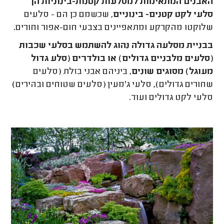
האבנים המתאימות למסלעות קטנות-בינוניות הן
סלעי לקט קטנים- בינוניים
, שכשמם כן הם - סלעים
שלוקטו מהקרקע ומתאפיינים בצבעי חום-אפור וחורים
.
בבניית מסלעה גדולה נהוג להשתמש בסלעי שכבות
(סלעים מלבניים גדולים) או בולדרים (סלע גדול
מעוגל) מסוגים שונים
, ביניהם אבני בזלת (סלעים
שחורים גדולים), סלעי ג'מעין (סלעים שטוחים ובהירים)
סלעי לקט גדולים ועוד.