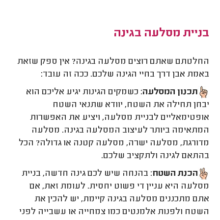
בניית מסלעה בגינה
החלטתם שאתם רוצים מסלעה בגינה? אין ספק שזאת
באמת אבן דרך בחיי הגינה שלכם. ככה זה עובד:
תכנון המסלעה
: כשמקים הגינות יגיע אליכם הוא
יבחן תחילה את השטח, יוודא שתנאי השטח
אופטימאליים לבניית מסלעה, ויציע את האפשרות
המתאימה ביותר לעיצוב המסלעה בגינה. מסלעה
מדורגת, מסלעה ישרה, מסלעה קטנה או גדולה? הכל
בהתאם לגינה ולתקציב שלכם.
הכנת השטח
: בהנחה שיש לכם גינה חדשה, בניית
מסלעה היא עניין די פשוט יחסית. לעומת זאת, אם
אתם מתכננים מסלעה בגינה קיימת, יש להכין את
השטח ולפנות אלמנטים כמו צמחייה או עשבייה לפני