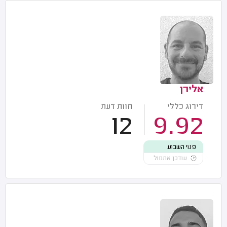
אלירן
דירוג כללי
חוות דעת
12
9.92
פנוי השבוע
עודכן אתמול