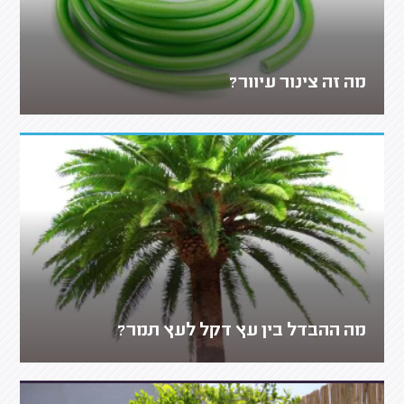
מה זה צינור עיוור?
מה ההבדל בין עץ דקל לעץ תמר?