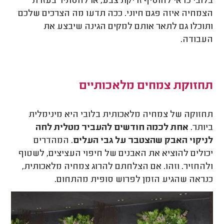
בלובי כדאי להוסיף זריקת צבע, או להסתיר בעזרת
הצמחיה איזה פגם חיוני. ככה תדעו מה הצרכים שלכם
ותוכלו גם לתאר אותם למקים הגינה שיבצע את
העבודה.
תחזוקת צמחים מלאכותיים
תחזוקה של צמחיה מלאכותית בלובי היא מינימלית
ביותר.
אחת לכמה חודשים להעביר מטלית לחה
לניקוי האבק שהצטבר על גבי העלים
. המהדרים
יכולים להוציא את האבנים של חיפוי העציצים, לשטוף
ולהחזיר. וזהו. אם הצלחתם להרוג צמחיה מלאכותית,
כנראה שהגיע הזמן לפרוש סופית מהתחום.