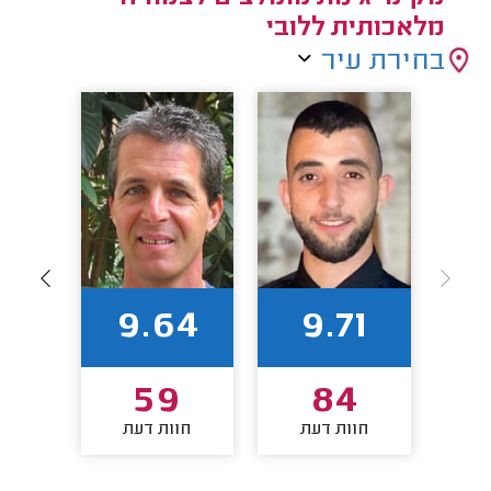
מלאכותית ללובי
בחירת עיר
68
9.64
9.71
0
59
84
חוות דעת
חוות דעת
חו