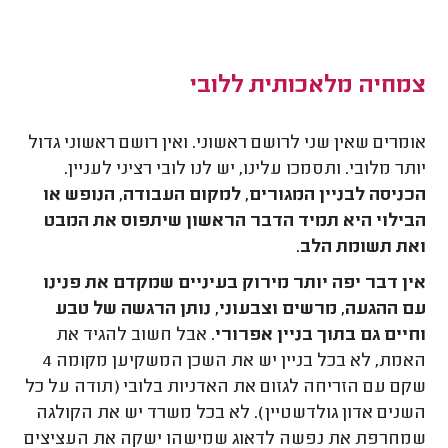
צמחיה מלאכותית ללובי
אומרים שאין שני לרושם ראשוני. ואין רושם ראשוני גדול
יותר מלובי. ותסמכו עלינו, יש לנו לובי רציני לעניין.
הכניסה לבניין המגורים, למקום העבודה, הנופש או
הבילוי היא תמיד הדבר הראשון שיתפוס את המבט
ואת תשומת הלב
.
אין דבר יפה יותר מירוק בעיניים שמקדם את פנינו
עם ההגעה, מרשים וצבעוני, נותן הרגשה של טבע
וחיים גם בתוך בניין אפרורי
. אבל חשוב להגיד את
האמת, לא בכל בניין יש את השכן המשקיען מקומה 4
שקם עם הזריחה לגזום את האדניות בלובי (תודה על כל
השנים אדון גולדשטיין). לא בכל משרד יש את הקולגה
שמחרפת את נפשה לדאוג שמישהו ישקה את העציצים