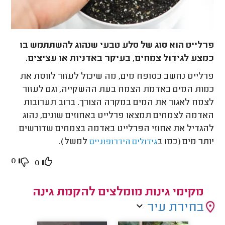
פרלייט הוא סוג של סלע טבעי שנהוג להשתתמש בו
כמצע לגידול צמחים, בעיקר באדניות או עציצים.
פרלייט נחשב כסופח מים, מה שיכול לעזור לווסת את
כמות המים באדמת הצמח בעת ההשקייה, וגם לעזור
לצמח לאגור את המים במקרה הצורך. ברוב תערובות
האדמה לצמחים תמצאו פרלייט באחוזים שונים, נהוג
להגדיל את אחוזי הפרלייט באדמה בצמחים שדורשים
יותר מים (כמו ב
למשל).
גידולים הידרופוניים
0
0
מקימי גינות מומלצים להקמת גינה
בחירת עיר