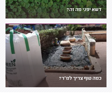
דשא יפני מה זה?
כמה טוף צריך למ"ר?