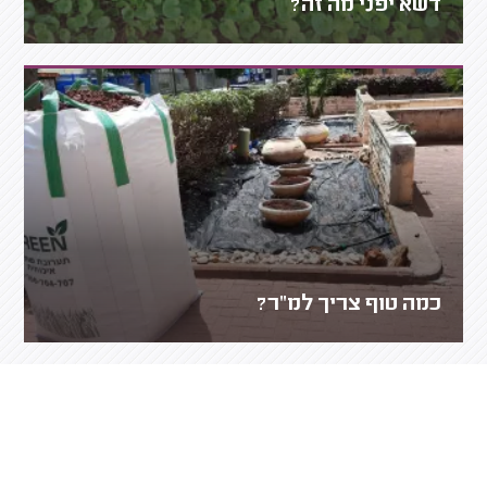
דשא יפני מה זה?
כמה טוף צריך למ"ר?