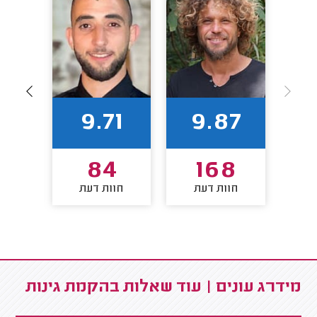
63
9.71
9.87
7
84
168
חוות דעת
חוות דעת
חו
מידרג עונים | עוד שאלות בהקמת גינות